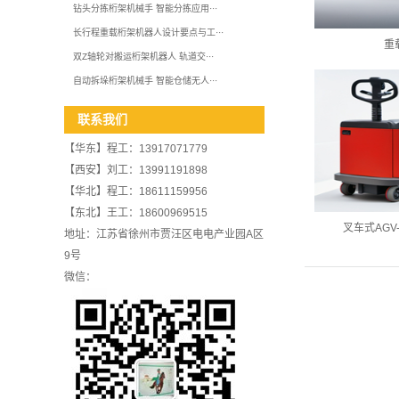
钻头分拣桁架机械手 智能分拣应用···
长行程重载桁架机器人设计要点与工···
重
双Z轴轮对搬运桁架机器人 轨道交···
自动拆垛桁架机械手 智能仓储无人···
联系我们
【华东】程工：13917071779
【西安】刘工：13991191898
【华北】程工：18611159956
【东北】王工：18600969515
叉车式AGV-
地址：江苏省徐州市贾汪区电电产业园A区
9号
微信：